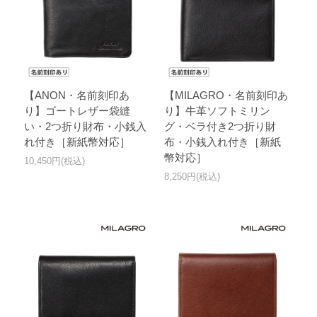
【ANON・名前刻印あ
【MILAGRO・名前刻印あ
り】ゴートレザー袋縫
り】牛革ソフトミリン
い・2つ折り財布・小銭入
グ・ベラ付き2つ折り財
れ付き［新紙幣対応］
布・小銭入れ付き［新紙
幣対応］
10,450円(税込)
8,250円(税込)