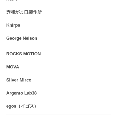
秀和がま口製作所
Knirps
George Nelson
ROCKS MOTION
MOVA
Silver Mirco
Argento Lab38
egos（イゴス）