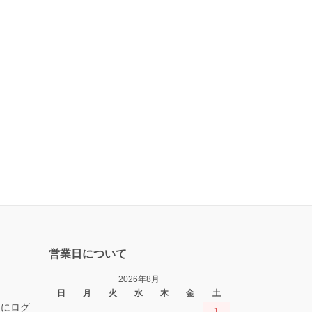
営業日について
2026年8月
日
月
火
水
木
金
土
トにログ
1