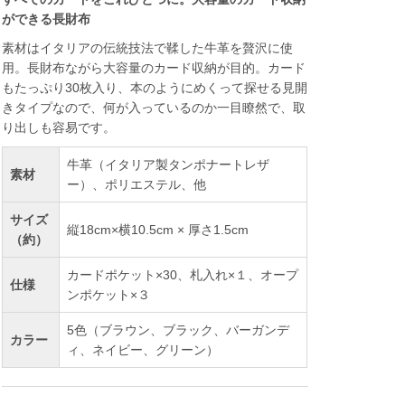
ができる長財布
素材はイタリアの伝統技法で鞣した牛革を贅沢に使
用。長財布ながら大容量のカード収納が目的。カード
もたっぷり30枚入り、本のようにめくって探せる見開
きタイプなので、何が入っているのか一目瞭然で、取
り出しも容易です。
牛革（イタリア製タンポナートレザ
素材
ー）、ポリエステル、他
サイズ
縦18cm×横10.5cm × 厚さ1.5cm
（約）
カードポケット×30、札入れ×１、オープ
仕様
ンポケット×３
5色（ブラウン、ブラック、バーガンデ
カラー
ィ、ネイビー、グリーン）