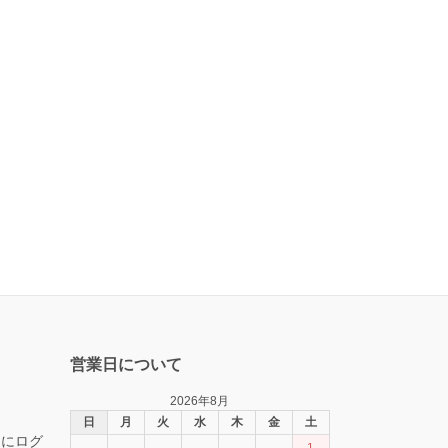
営業日について
2026年8月
日
月
火
水
木
金
土
トにログ
1