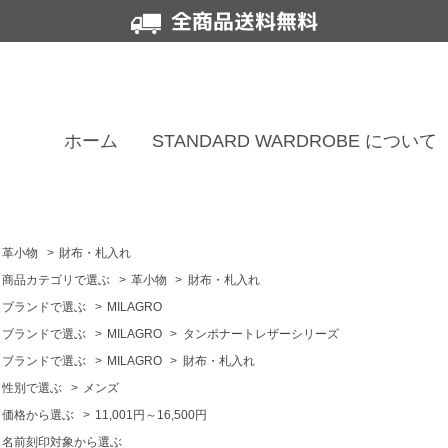
全商品送料無料
ホーム
STANDARD WARDROBE について
革小物
>
財布・札入れ
商品カテゴリで選ぶ
>
革小物
>
財布・札入れ
ブランドで選ぶ
>
MILAGRO
ブランドで選ぶ
>
MILAGRO
>
タンポナートレザーシリーズ
ブランドで選ぶ
>
MILAGRO
>
財布・札入れ
性別で選ぶ
>
メンズ
価格から選ぶ
>
11,001円～16,500円
名前刻印対象から選ぶ