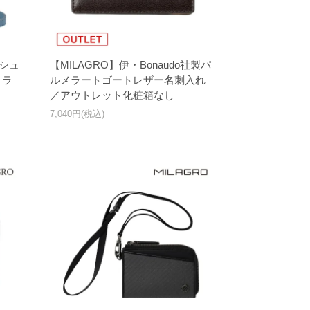
】シュ
【MILAGRO】伊・Bonaudo社製パ
きラ
ルメラートゴートレザー名刺入れ
ト
／アウトレット化粧箱なし
7,040円(税込)