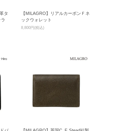
メ革タ
【MILAGRO】リアルカーボンＦネ
テラ
ックウォレット
8,800円(税込)
ードバ
【MILAGRO】英国C. F. Stead社製