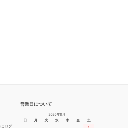
営業日について
2026年8月
日
月
火
水
木
金
土
トにログ
1