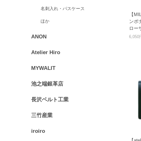
名刺入れ・パスケース
【M
ほか
ンポ
ロー
ANON
6,05
Atelier Hiro
MYWALIT
池之端銀革店
長沢ベルト工業
三竹産業
iroiro
【at