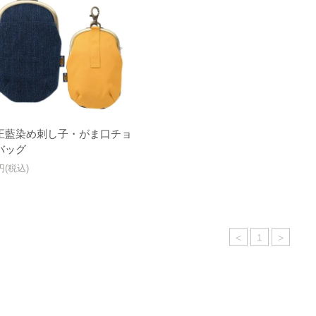
正藍染め刺し子・がま口チョ
バッグ
0円(税込)
<
1
>