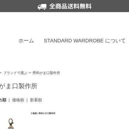
全商品送料無料
ホーム
STANDARD WARDROBE について
>
ブランドで選ぶ
>
秀和がま口製作所
がま口製作所
め順
|
価格順
|
新着順