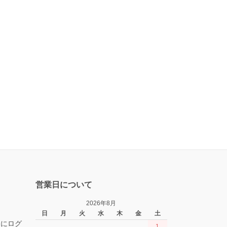
営業日について
2026年8月
日
月
火
水
木
金
土
トにログ
1