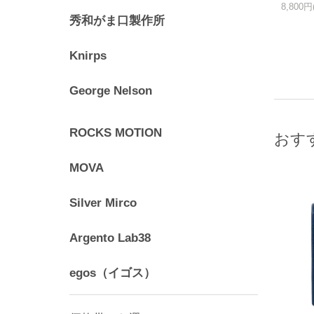
8,800
秀和がま口製作所
Knirps
George Nelson
ROCKS MOTION
おす
MOVA
Silver Mirco
Argento Lab38
egos（イゴス）