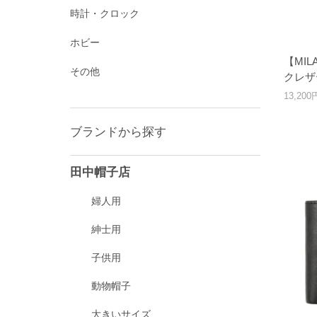
時計・クロック
ホビー
【MI
その他
クレザ
13,20
ブランドから探す
田中帽子店
婦人用
紳士用
子供用
動物帽子
大きいサイズ