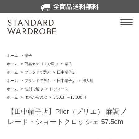
全商品送料無料
ホーム
>
帽子
ホーム
>
商品カテゴリで選ぶ
>
帽子
ホーム
>
ブランドで選ぶ
>
田中帽子店
ホーム
>
ブランドで選ぶ
>
田中帽子店
>
婦人用
ホーム
>
性別で選ぶ
>
レディース
ホーム
>
価格から選ぶ
>
5,501円～11,000円
【田中帽子店】Plier（プリエ） 麻調ブ
レード・ショートクロッシェ 57.5cm