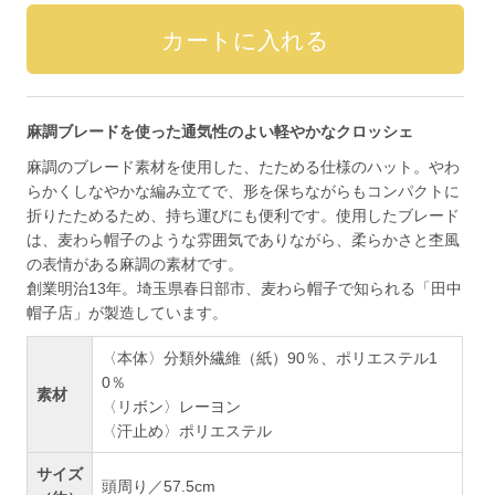
麻調ブレードを使った通気性のよい軽やかなクロッシェ
麻調のブレード素材を使用した、たためる仕様のハット。やわ
らかくしなやかな編み立てで、形を保ちながらもコンパクトに
折りたためるため、持ち運びにも便利です。使用したブレード
は、麦わら帽子のような雰囲気でありながら、柔らかさと杢風
の表情がある麻調の素材です。
創業明治13年。埼玉県春日部市、麦わら帽子で知られる「田中
帽子店」が製造しています。
〈本体〉分類外繊維（紙）90％、ポリエステル1
0％
素材
〈リボン〉レーヨン
〈汗止め〉ポリエステル
サイズ
頭周り／57.5cm