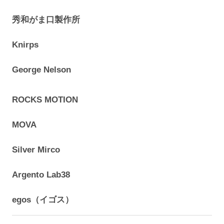
秀和がま口製作所
Knirps
George Nelson
ROCKS MOTION
MOVA
Silver Mirco
Argento Lab38
egos（イゴス）