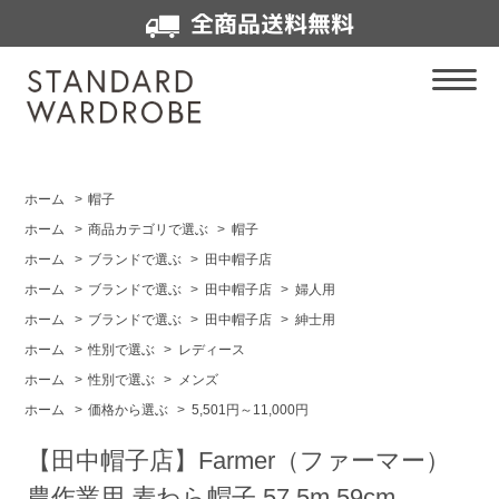
全商品送料無料
ホーム
>
帽子
ホーム
>
商品カテゴリで選ぶ
>
帽子
ホーム
>
ブランドで選ぶ
>
田中帽子店
ホーム
>
ブランドで選ぶ
>
田中帽子店
>
婦人用
ホーム
>
ブランドで選ぶ
>
田中帽子店
>
紳士用
ホーム
>
性別で選ぶ
>
レディース
ホーム
>
性別で選ぶ
>
メンズ
ホーム
>
価格から選ぶ
>
5,501円～11,000円
【田中帽子店】Farmer（ファーマー）
農作業用 麦わら帽子 57.5m 59cm