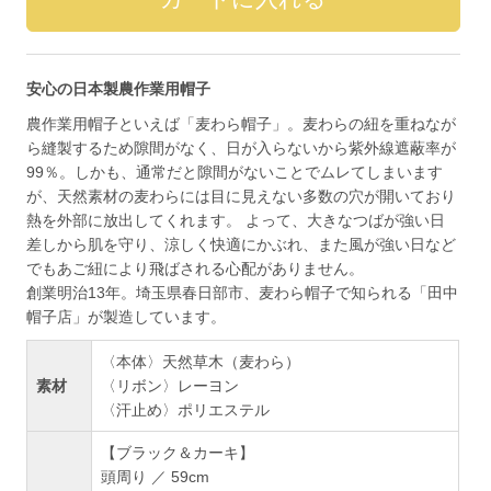
安心の日本製農作業用帽子
農作業用帽子といえば「麦わら帽子」。麦わらの紐を重ねなが
ら縫製するため隙間がなく、日が入らないから紫外線遮蔽率が
99％。しかも、通常だと隙間がないことでムレてしまいます
が、天然素材の麦わらには目に見えない多数の穴が開いており
熱を外部に放出してくれます。 よって、大きなつばが強い日
差しから肌を守り、涼しく快適にかぶれ、また風が強い日など
でもあご紐により飛ばされる心配がありません。
創業明治13年。埼玉県春日部市、麦わら帽子で知られる「田中
帽子店」が製造しています。
〈本体〉天然草木（麦わら）
素材
〈リボン〉レーヨン
〈汗止め〉ポリエステル
【ブラック＆カーキ】
頭周り ／ 59cm