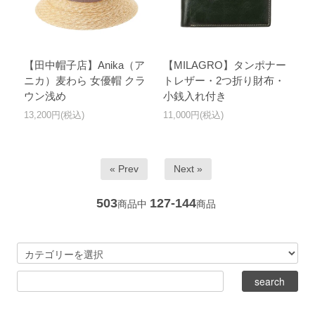
【田中帽子店】Anika（ア
【MILAGRO】タンポナー
ニカ）麦わら 女優帽 クラ
トレザー・2つ折り財布・
ウン浅め
小銭入れ付き
13,200円(税込)
11,000円(税込)
« Prev
Next »
503
127-144
商品中
商品