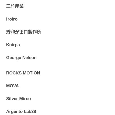
三竹産業
iroiro
秀和がま口製作所
Knirps
George Nelson
ROCKS MOTION
MOVA
Silver Mirco
Argento Lab38