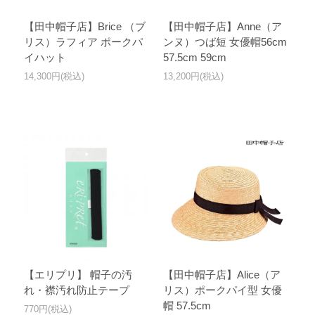
【田中帽子店】Brice （ブ
【田中帽子店】Anne（ア
リス）ラフィア ポークパ
ンヌ）つば短 女優帽56cm
イハット
57.5cm 59cm
14,300円(税込)
13,200円(税込)
【エリプリ】 帽子の汚
【田中帽子店】Alice（ア
れ・襟汚れ防止テープ
リス）ポークパイ型 女優
帽 57.5cm
770円(税込)